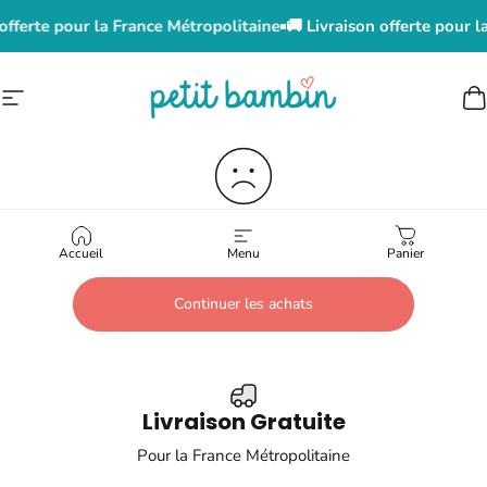
Passer au contenu
 offerte pour la France Métropolitaine
🚚 Livraison offerte pour l
Navigation
Petit Bambin
P
Votre panier est vide.
Accueil
Menu
Panier
Continuer les achats
Livraison Gratuite
Pour la France Métropolitaine