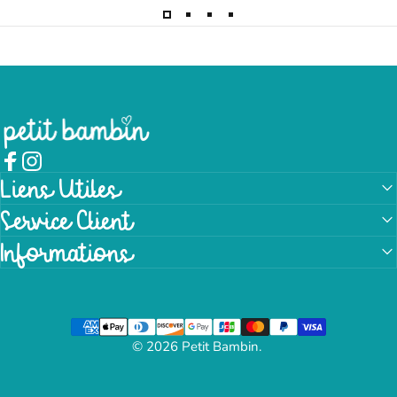
Petit Bambin
Facebook
Instagram
Liens Utiles
Service Client
Informations
© 2026 Petit Bambin.