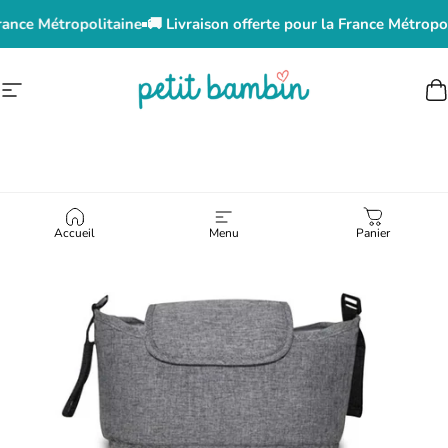
Passer au contenu
rance Métropolitaine
🚚 Livraison offerte pour la France Métropol
Navigation
Petit Bambin
P
Accueil
Menu
Panier